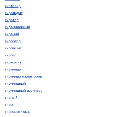
гиптолид
гиральдит
гиратор
гирацинонный
гирация
гирботол
гиргиозит
гиргол
гирксутит
гирлянда
гирлянда изоляторов
гирляндный
гирляндный изолятор
гирный
гиро-
гировертикаль