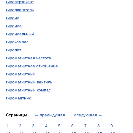
гировертикант
гиродвигатель
гироид
гироида
гироидальный
гирокомпас
гиролит
гиромагнитная частота
гиромагнитное отношение
гиромагнитный
гиромагнитный вентиль
гиромагнитный компас
гиромаятник
Страницы
←
предыдущая
следующая
→
1
2
3
4
5
6
7
8
9