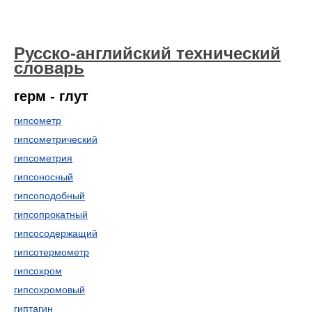
Русско-английский технический
словарь
герм - глут
гипсометр
гипсометрический
гипсометрия
гипсоносный
гипсоподобный
гипсопрокатный
гипсосодержащий
гипсотермометр
гипсохром
гипсохромовый
гиптагин